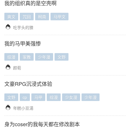
我的组织真的是空壳啊
爽文
咒回
柯南
马甲文

吃芋头的猹
我的马甲美强惨
综漫
家教
少年漫
文野

颜荀
文豪RPG沉浸式体验
文野
cp
马甲
综漫
少女漫
少年漫

年糕小豆湯
身为coser的我每天都在修改剧本