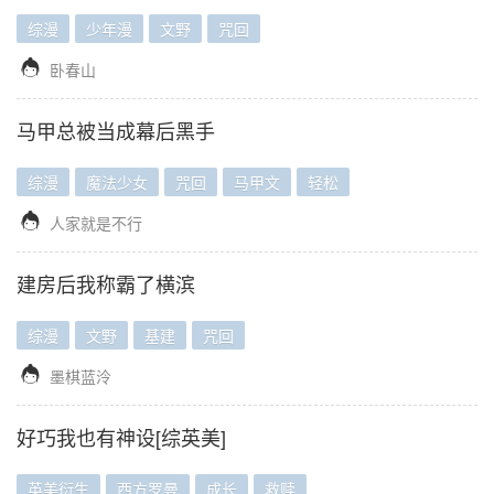
综漫
少年漫
文野
咒回

卧春山
马甲总被当成幕后黑手
综漫
魔法少女
咒回
马甲文
轻松

人家就是不行
建房后我称霸了横滨
综漫
文野
基建
咒回

墨棋蓝泠
好巧我也有神设[综英美]
英美衍生
西方罗曼
成长
救赎