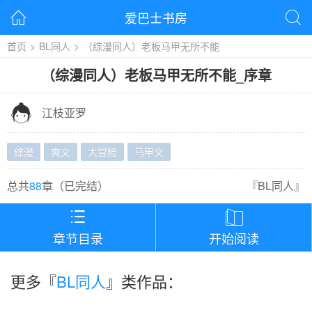
爱巴士书房


首页
>
BL同人
>
（综漫同人）老板马甲无所不能
（综漫同人）老板马甲无所不能
_
序章

江枝亚罗
综漫
爽文
大冒险
马甲文
总共
88
章（
已完结
）
『
BL同人
』


章节目录
开始阅读
更多『
BL同人
』类作品：