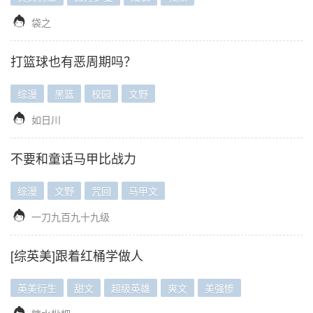

袋之
打篮球也有恶周期吗？
综漫
黑篮
校园
文野

如日川
不要和童话马甲比战力
综漫
文野
咒回
马甲文

一刀九百九十九级
[综英美]跟着红桶学做人
英美衍生
甜文
超级英雄
爽文
美强惨
