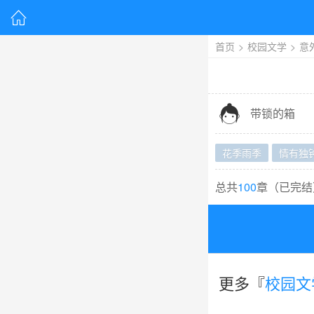

首页
>
校园文学
>
意

带锁的箱
花季雨季
情有独
总共
100
章（
已完结
更多『
校园文