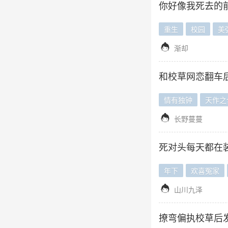
你好像我死去的
重生
校园
美

渐却
和校草网恋翻车
情有独钟
天作之

长野蔓蔓
死对头每天都在
年下
欢喜冤家

山川九泽
撩弯偏执校草后