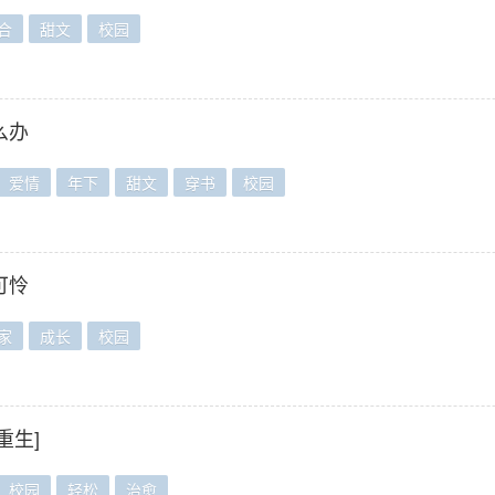
合
甜文
校园
么办
爱情
年下
甜文
穿书
校园
可怜
家
成长
校园
重生]
校园
轻松
治愈