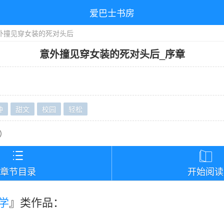
爱巴士书房
外撞见穿女装的死对头后
意外撞见穿女装的死对头后
_
序章
钟
甜文
校园
轻松
）


章节目录
开始阅读
学
』类作品：