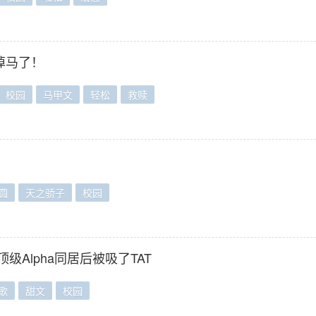
掉马了！
校园
马甲文
轻松
救赎
圆
天之骄子
校园
顶级Alpha同居后被吸了TAT
歌
甜文
校园