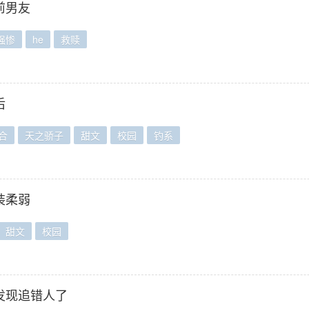
前男友
强惨
he
救赎
后
合
天之骄子
甜文
校园
钓系
装柔弱
甜文
校园
发现追错人了