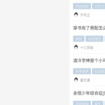
情有独钟
天作之

宁可之
穿书攻了男配怎
纯爱
近代现代

十三页岩
清冷学神是个小
花季雨季
欢喜冤

星灯渡
永恒少年综合征[
情有独钟
重生