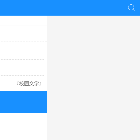

『
校园文学
』