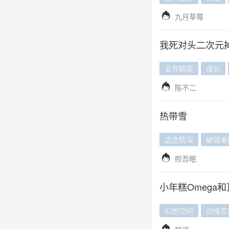

九月草莓
我死对头二次元
业界精英
成长

陈不二
热带雪
虐恋情深
破镜重

照吾眠
小年糕Omega和
幻想空间
边缘恋
