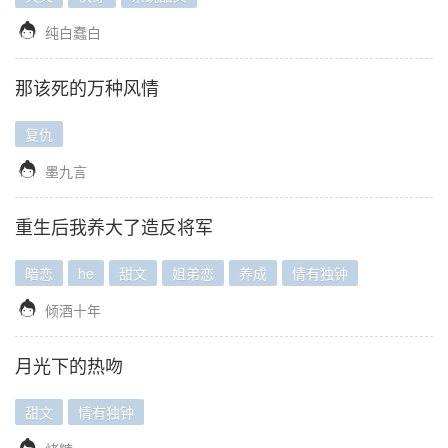

纯白蠢白
那该死的万种风情
复仇

墨九言
重生后我养大了造反将军
暗恋
he
甜文
姐弟恋
养成
情有独钟

倾酒十年
月光下的热吻
甜文
情有独钟
