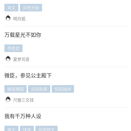
爽文
异世大陆

明月狐
万载星光不如你
秀恩爱

夏梦司音
微臣，参见公主殿下
破镜重圆
宫廷侯爵
情有独钟

尺璧三文钱
我有千万种人设
爽文
快穿
系统甜文