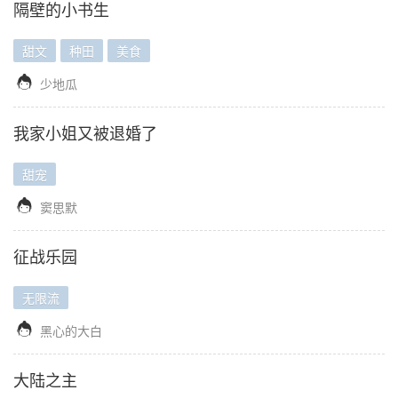
隔壁的小书生
甜文
种田
美食

少地瓜
我家小姐又被退婚了
甜宠

窦思默
征战乐园
无限流

黑心的大白
大陆之主