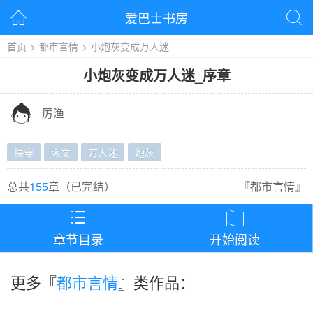
爱巴士书房


首页
>
都市言情
>
小炮灰变成万人迷
小炮灰变成万人迷
_
序章

厉渔
快穿
爽文
万人迷
炮灰
总共
155
章（
已完结
）
『
都市言情
』


章节目录
开始阅读
更多『
都市言情
』类作品：