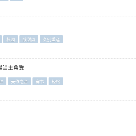
校园
酸甜风
久别重逢
里当主角受
钟
天作之合
穿书
轻松