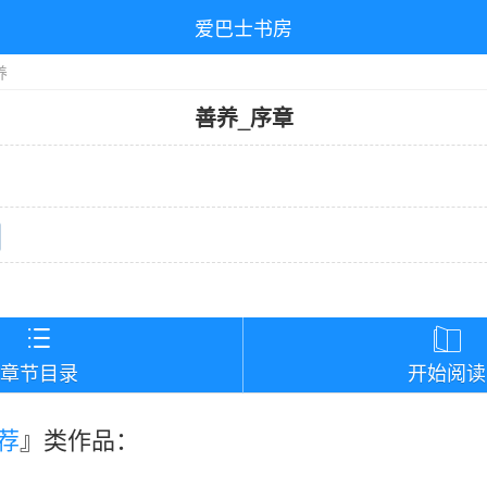
爱巴士书房
养
善养
_
序章
）


章节目录
开始阅读
荐
』类作品：