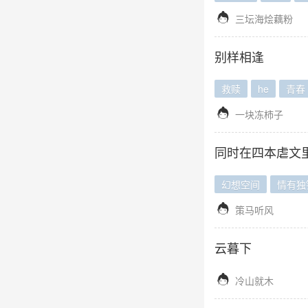

三坛海烩藕粉
别样相逢
救赎
he
青春

一块冻柿子
同时在四本虐文
幻想空间
情有独

策马听风
云暮下

冷山就木