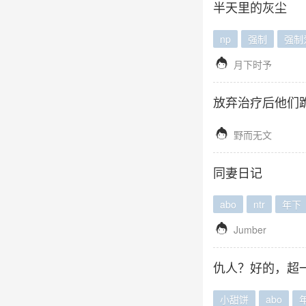
半天里的灰尘
np
强制
强制

月下时予
放弃治疗后他们

野而无文
同妻日记
abo
ntr
年下

Jumber
仇人？好的，超
小甜饼
abo