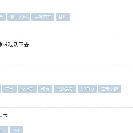
爱
第一人称
三观不正
骨科
跪求我活下去
强制
攻追受
都市
先婚后爱
过程np
荤素均衡
一下
年下
1v1