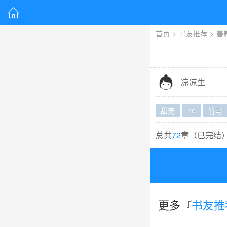

首页
>
书友推荐
>
善

凉凉生
甜宠
he
竹马
总共
72
章（
已完结
更多『
书友推