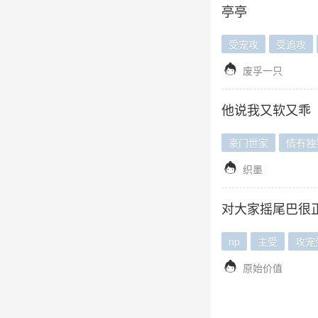
亭亭
受宠攻
受追攻

废孚一只
他说我又软又乖
豪门世家
情有独

织墨
对大家摇尾巴很
np
主受
攻宠

原始价值