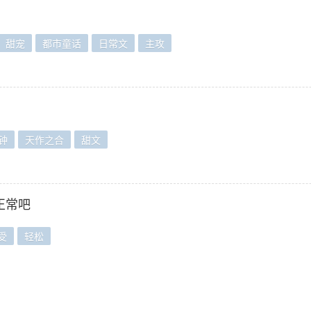
甜宠
都市童话
日常文
主攻
钟
天作之合
甜文
正常吧
受
轻松