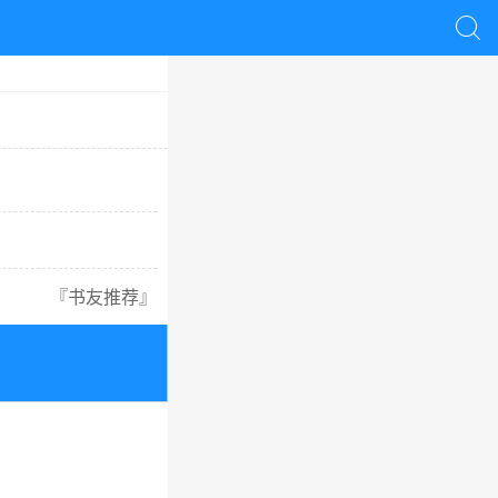

『
书友推荐
』