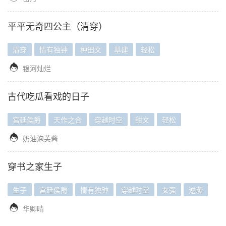
平平无奇四公主（清穿）
清穿
情有独钟
种田文
基建
轻松

银河灿烂
古代吃瓜看戏的日子
宫廷侯爵
天作之合
穿越时空
甜文
轻松

奶油泡芙酱
穿书之家生子
生子
宫廷侯爵
情有独钟
穿越时空
女强
逆袭

华卿晴