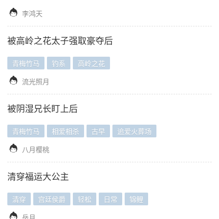

李鸿天
被高岭之花太子强取豪夺后
青梅竹马
钓系
高岭之花

流光照月
被阴湿兄长盯上后
青梅竹马
相爱相杀
古早
追爱火葬场

八月樱桃
清穿福运大公主
清穿
宫廷侯爵
轻松
日常
锦鲤

岳月