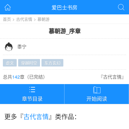
爱巴士书房


首页
>
古代言情
>
慕朝游
慕朝游
_
序章

黍宁
虐文
穿越时空
东方玄幻
总共
142
章（
已完结
）
『
古代言情
』


章节目录
开始阅读
更多『
古代言情
』类作品：