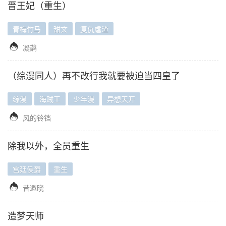
晋王妃（重生）
青梅竹马
甜文
复仇虐渣

凝鹊
（综漫同人）再不改行我就要被迫当四皇了
综漫
海贼王
少年漫
异想天开

风的铃铛
除我以外，全员重生
宫廷侯爵
重生

昔邀晓
造梦天师