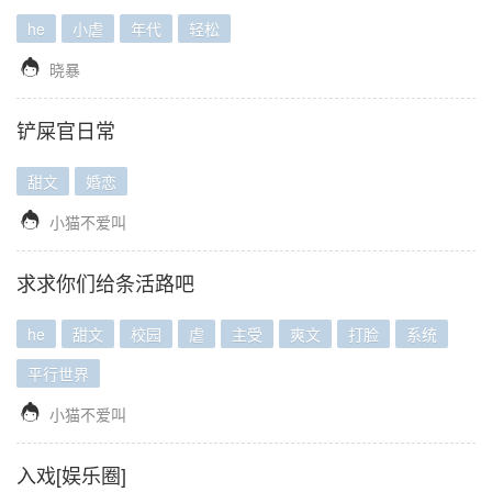
he
小虐
年代
轻松

晓暴
铲屎官日常
甜文
婚恋

小猫不爱叫
求求你们给条活路吧
he
甜文
校园
虐
主受
爽文
打脸
系统
平行世界

小猫不爱叫
入戏[娱乐圈]