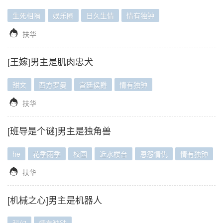
生死相隔
娱乐圈
日久生情
情有独钟

扶华
[王嫁]男主是肌肉忠犬
甜文
西方罗曼
宫廷侯爵
情有独钟

扶华
[班导是个谜]男主是独角兽
he
花季雨季
校园
近水楼台
恩怨情仇
情有独钟

扶华
[机械之心]男主是机器人