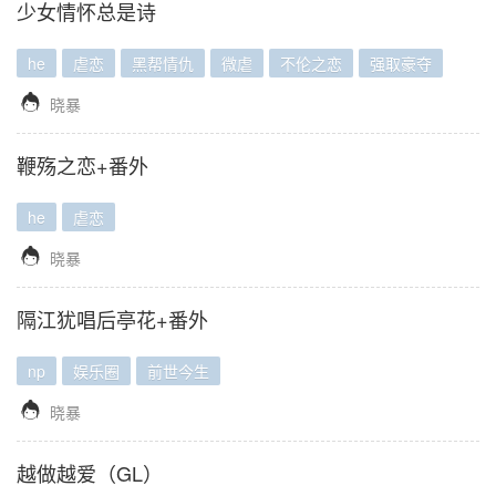
少女情怀总是诗
he
虐恋
黑帮情仇
微虐
不伦之恋
强取豪夺

晓暴
鞭殇之恋+番外
he
虐恋

晓暴
隔江犹唱后亭花+番外
np
娱乐圈
前世今生

晓暴
越做越爱（GL）