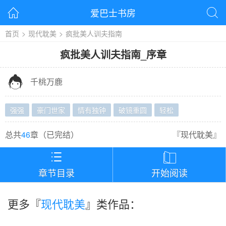
爱巴士书房


首页
>
现代耽美
>
疯批美人训夫指南
疯批美人训夫指南
_
序章

千桃万鹿
强强
豪门世家
情有独钟
破镜重圆
轻松
总共
46
章（
已完结
）
『
现代耽美
』


章节目录
开始阅读
更多『
现代耽美
』类作品：