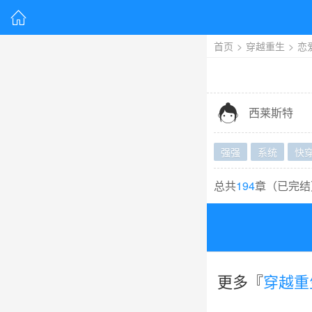

首页
>
穿越重生
>
恋

西莱斯特
强强
系统
快
总共
194
章（
已完结
更多『
穿越重