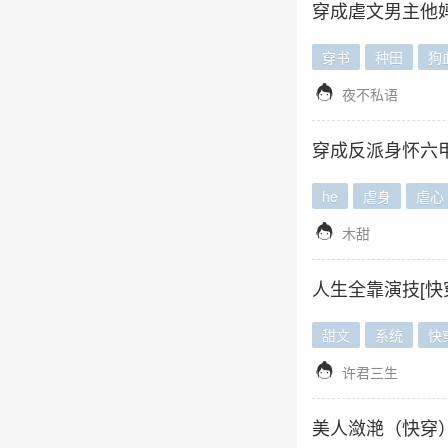
穿成虐文男主他
穿书
种田
狗

夜不私语
穿成反派身怀六
he
虐身
虐心

木甜
人生全靠演技[快
甜文
系统
快

许君三生
美人潋滟（快穿