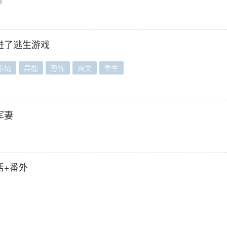
进了逃生游戏
系统
异能
恐怖
爽文
重生
军妻
活+番外