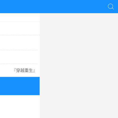

『
穿越重生
』