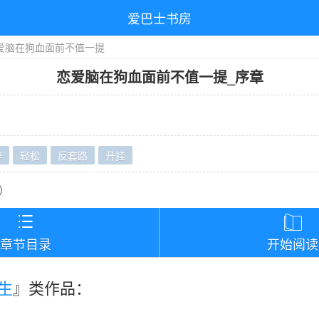
爱巴士书房
爱脑在狗血面前不值一提
恋爱脑在狗血面前不值一提
_
序章
穿
轻松
反套路
开挂
）


章节目录
开始阅读
生
』类作品：