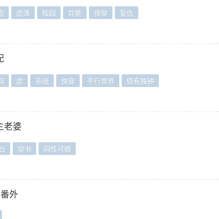
愈
虐渣
校园
异能
快穿
复仇
配
园
虐
系统
快穿
平行世界
情有独钟
主老婆
台
穿书
同性可婚
+番外