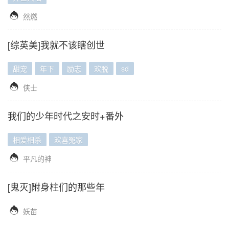

然燃
[综英美]我就不该瞎创世
甜宠
年下
励志
欢脱
sd

侠士
我们的少年时代之安时+番外
相爱相杀
欢喜冤家

平凡的神
[鬼灭]附身柱们的那些年

妖苗