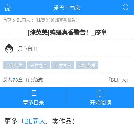
爱巴士书房


首页
>
BL同人
>
[综英美]蝙蝠真香警告！
[综英美]蝙蝠真香警告！
_
序章

月下白川
英美衍生
天作之合
西方罗曼
超级英雄
总共
73
章（
已完结
）
『
BL同人
』


章节目录
开始阅读
更多『
BL同人
』类作品：