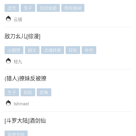
虐恋
生子
宫廷侯爵
情有独钟

云镜
敌刀幺儿[综漫]
小甜饼
甜文
灵魂转换
轻松
年代

轻九
(猎人)撩妹反被撩
生子
轻松
恐怖

Ishmael
[斗罗大陆]酒剑仙
异世大陆