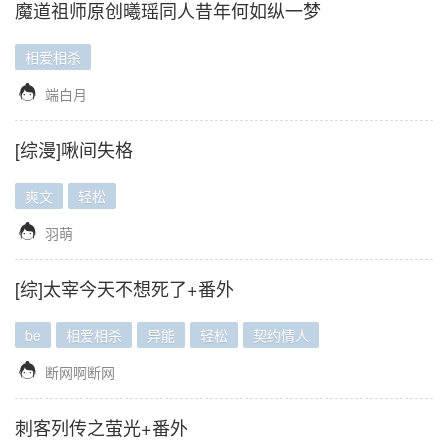
魔道祖师原创曦瑶同人昔年何如纵一梦
相爱相杀

端白月
[综漫]啾间失格
爽文
轻松

羽萌
[综]太宰今天不想死了+番外
be
相爱相杀
异能
轻松
契约情人

断网啊断网
刺客列传之萤光+番外