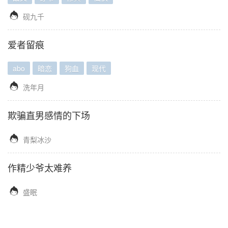

砚九千
爱者留痕
abo
暗恋
狗血
现代

洗年月
欺骗直男感情的下场

青梨冰沙
作精少爷太难养

盛眠