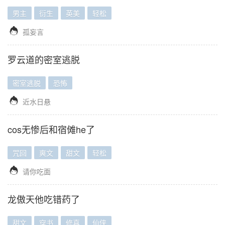
男主
衍生
英美
轻松

孤妄言
罗云道的密室逃脱
密室逃脱
恐怖

近水日悬
cos无惨后和宿傩he了
咒回
爽文
甜文
轻松

请你吃面
龙傲天他吃错药了
甜文
穿书
修真
仙侠