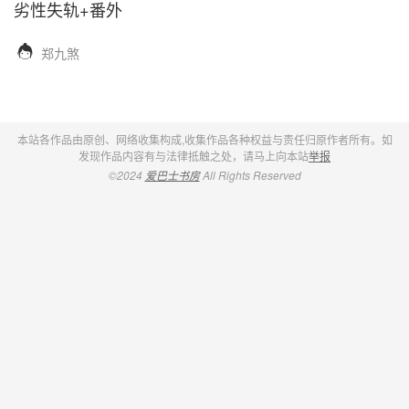
劣性失轨+番外

郑九煞
本站各作品由原创、网络收集构成,收集作品各种权益与责任归原作者所有。如
发现作品内容有与法律抵触之处，请马上向本站
举报
©2024
爱巴士书房
All Rights Reserved