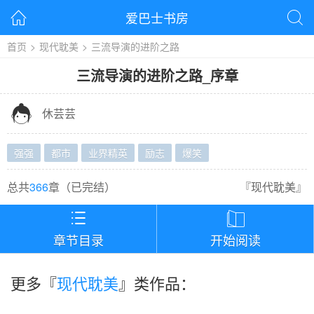
爱巴士书房


首页
>
现代耽美
>
三流导演的进阶之路
三流导演的进阶之路
_
序章

休芸芸
强强
都市
业界精英
励志
爆笑
总共
366
章（
已完结
）
『
现代耽美
』


章节目录
开始阅读
更多『
现代耽美
』类作品：