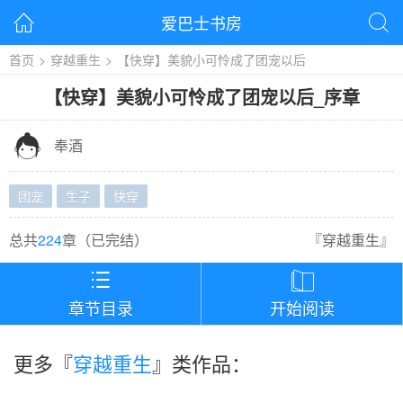
爱巴士书房


首页
>
穿越重生
>
【快穿】美貌小可怜成了团宠以后
【快穿】美貌小可怜成了团宠以后
_
序章

奉酒
团宠
生子
快穿
总共
224
章（
已完结
）
『
穿越重生
』


章节目录
开始阅读
更多『
穿越重生
』类作品：