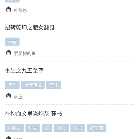

叶悠悠
扭转乾坤之肥女翻身
青春

爱爬树的鱼
重生之九五至尊
年下
灵魂转换
宫斗

哀蓝
在狗血文里当炮灰[穿书]
小甜饼
甜文
虐
爽文
穿书
娱乐圈
