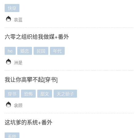
快穿

哀蓝
六零之组织给我做媒+番外
he
婚恋
民国
年代

洲是
我让你高攀不起[穿书]
穿书
恐怖
甜文
天之骄子

衾顾
这坑爹的系统+番外
系统