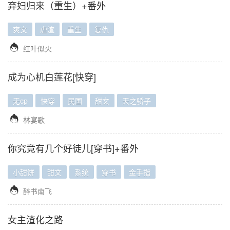
弃妇归来（重生）+番外
爽文
虐渣
重生
复仇

红叶似火
成为心机白莲花[快穿]
无cp
快穿
民国
甜文
天之骄子

林宴歌
你究竟有几个好徒儿[穿书]+番外
小甜饼
甜文
系统
穿书
金手指

醉书南飞
女主渣化之路