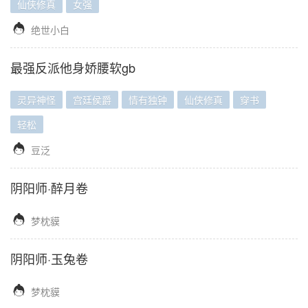
仙侠修真
女强

绝世小白
最强反派他身娇腰软gb
灵异神怪
宫廷侯爵
情有独钟
仙侠修真
穿书
轻松

豆泛
阴阳师·醉月卷

梦枕貘
阴阳师·玉兔卷

梦枕貘