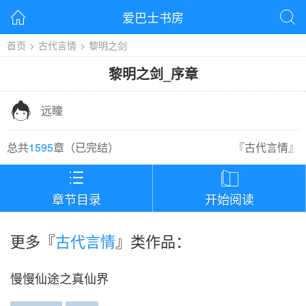
爱巴士书房


首页
>
古代言情
>
黎明之剑
黎明之剑
_
序章

远瞳
总共
1595
章（
已完结
）
『
古代言情
』


章节目录
开始阅读
更多『
古代言情
』类作品：
慢慢仙途之真仙界