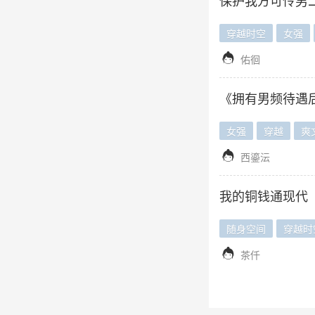
保护我方可怜男二
穿越时空
女强

佑徊
《拥有男频待遇
女强
穿越
爽

西鎏沄
我的铜钱通现代
随身空间
穿越时

茶仟