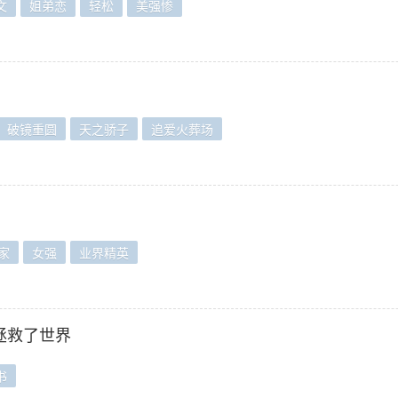
文
姐弟恋
轻松
美强惨
破镜重圆
天之骄子
追爱火葬场
家
女强
业界精英
拯救了世界
书