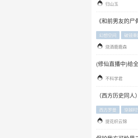

归山玉
《和前男友的尸骨
幻想空间
破镜重

烧酒鹿鹿森
(修仙直播中)给

不科学君
（西方历史同人
西方罗曼
穿越时

提花织云锦