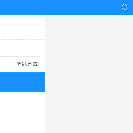

『
都市言情
』