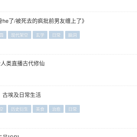
he了/被死去的疯批前男友缠上了》
圆
现代架空
玄学
日常
脑洞
全人类直播古代修仙
）古埃及日常生活
空
历史衍生
美食
治愈
日常