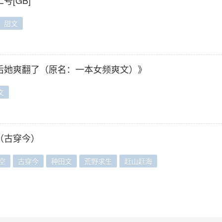
号[GB]
甜文
后她爽翻了（原名：一本女频爽文）》
文
（古穿今）
空
古穿今
种田文
荒野求生
赶山赶海