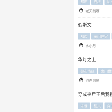
都市
商战
甜

老天鹅啊
假斯文
都市
豪门世家

水小月
华灯之上
都市情缘
豪门世

纯白阴影
穿成丧尸王后我
末世
甜文
穿