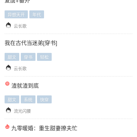
复唐+番外
异想天开
年代

云长歌
我在古代当迷弟[穿书]
甜文
穿书
轻松

云长歌
渣就渣到底
甜文
系统
快穿

流光闪腰
九零暖婚：重生甜妻撩夫忙