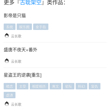
更多『
古耽架空
』类作品：
影帝是只猫
系统
娱乐圈
金手指

云长歌
盛唐不夜天+番外

云长歌
星盗王的逆袭[重生]
暗恋
主受
相爱相杀
爽文
星际
科幻
复仇
虐渣

云长歌