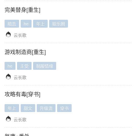
完美替身[重生]
暗恋
he
年上
娱乐圈

云长歌
游戏制造商[重生]
he
主受
制服情缘

云长歌
攻略有毒[穿书]
年上
甜文
升级流
穿书

云长歌