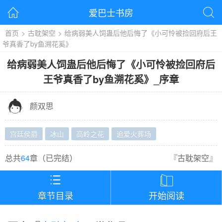
爱巴士书房


首页
>
古耽架空
>
给病弱美人饲蛊后他后悔了《小可怜被捡回府后王
爷真香了by鱼溯花奚》
给病弱美人饲蛊后他后悔了《小可怜被捡回府后
王爷真香了by鱼溯花奚》
_
序章

颜双思
宫廷侯爵
冰山
高岭之花
追爱火葬场
总共
64
章（
已完结
）
『
古耽架空
』


章节目录
开始阅读