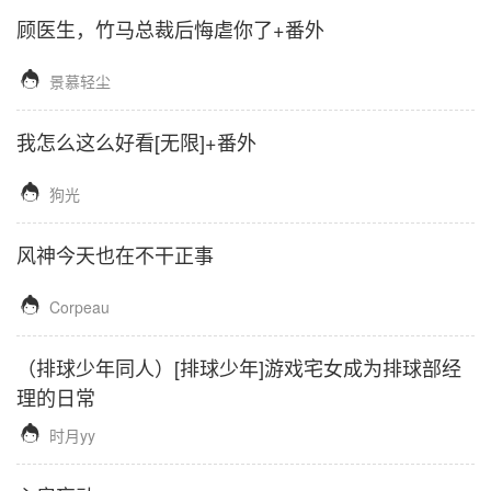
顾医生，竹马总裁后悔虐你了+番外

景慕轻尘
我怎么这么好看[无限]+番外

狗光
风神今天也在不干正事

Corpeau
（排球少年同人）[排球少年]游戏宅女成为排球部经
理的日常

时月yy