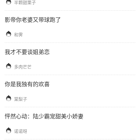

半颗甜栗子
影帝你老婆又带球跑了

和霁
我才不要谈姐弟恋

多肉芒芒
你是我独有的欢喜

棠梨子
怦然心动：陆少霸宠甜美小娇妻

诺诺呀