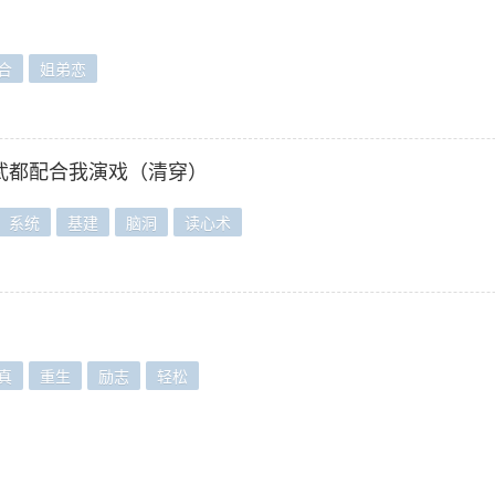
合
姐弟恋
武都配合我演戏（清穿）
系统
基建
脑洞
读心术
真
重生
励志
轻松