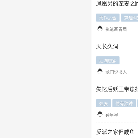
凤凰男的宠妻之
天作之合
穿越时

执笔画青眉
天长久词
江湖恩怨

龙门说书人
失忆后妖王带崽
强强
情有独钟

钟星星
反派之家但咸鱼