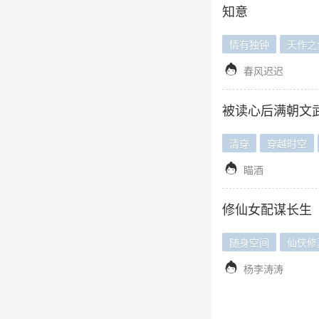
知意
情有独钟
天作之

春风迟迟
被读心后满朝文
清穿
穿越时空

瞄酒
修仙女配谋长生
随身空间
仙侠修

杨李涛涛