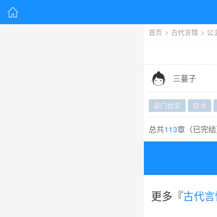

首页
>
古代言情
>
公

三蔓子
豪门世家
穿书
总共
113
章（
已完结
更多『
古代言