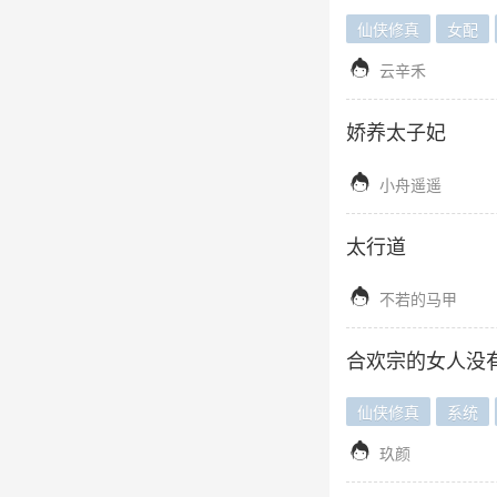
仙侠修真
女配

云辛禾
娇养太子妃

小舟遥遥
太行道

不若的马甲
合欢宗的女人没
仙侠修真
系统

玖颜