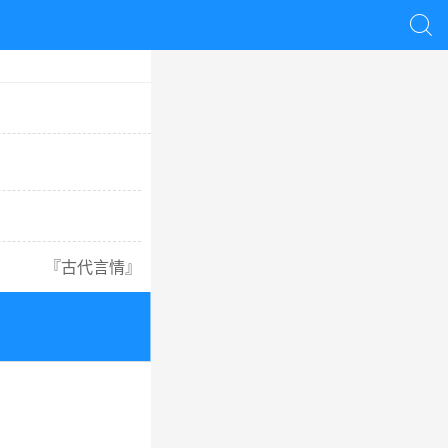

『
古代言情
』