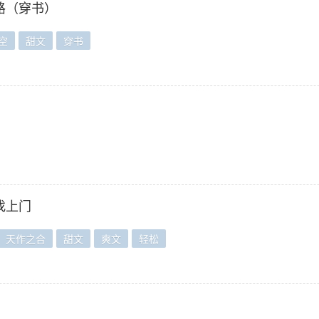
路（穿书）
空
甜文
穿书
找上门
天作之合
甜文
爽文
轻松