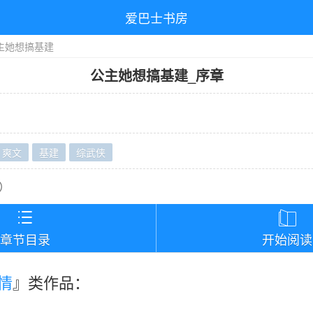
爱巴士书房
主她想搞基建
公主她想搞基建
_
序章
爽文
基建
综武侠
）


章节目录
开始阅读
情
』类作品：