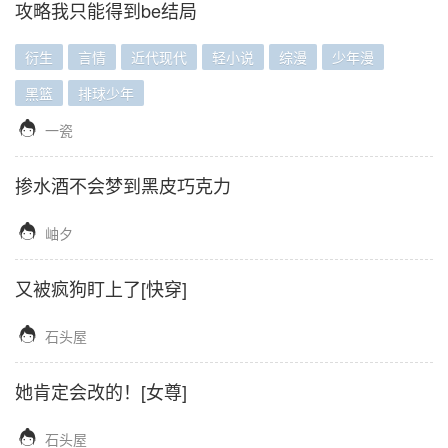
攻略我只能得到be结局
衍生
言情
近代现代
轻小说
综漫
少年漫
黑篮
排球少年

一瓷
掺水酒不会梦到黑皮巧克力

岫夕
又被疯狗盯上了[快穿]

石头屋
她肯定会改的！[女尊]

石头屋