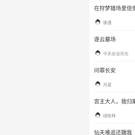
在狩梦猎场里倍

愫遇
逐云墓场

今天全没月光
问罪长安

月莫
宫主大人，我归

绿依林
仙夫难追还踹我