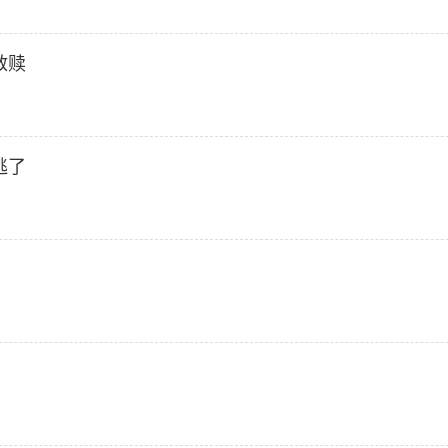
救赎
逃了