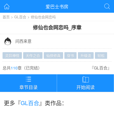
爱巴士书房


首页
>
GL百合
>
修仙也会网恋吗
修仙也会网恋吗
_
序章

问西来意
灵异神怪
天作之合
仙侠修真
穿书
升级流
轻松
总共
110
章（
已完结
）
『
GL百合
』


章节目录
开始阅读
更多『
GL百合
』类作品：