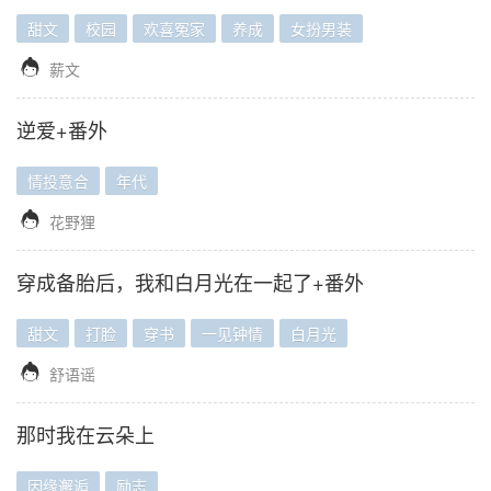
甜文
校园
欢喜冤家
养成
女扮男装

薪文
逆爱+番外
情投意合
年代

花野狸
穿成备胎后，我和白月光在一起了+番外
甜文
打脸
穿书
一见钟情
白月光

舒语谣
那时我在云朵上
因缘邂逅
励志