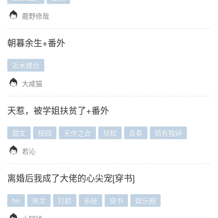

鹿野修哉
朝暮余生+番外
近水楼台

大咸猫
天惹，被学姐扶贫了+番外
甜文
校园
天作之合
轻松
青春
情有独钟

若沁
离婚后我成了大佬的心尖宠[穿书]
he
爽文
打脸
系统
穿书
娱乐圈
