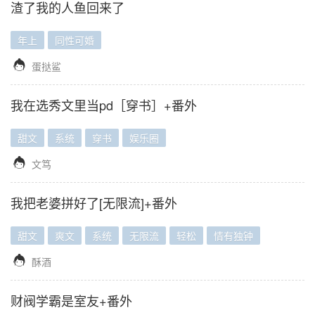
渣了我的人鱼回来了
年上
同性可婚

蛋挞鲨
我在选秀文里当pd［穿书］+番外
甜文
系统
穿书
娱乐圈

文笃
我把老婆拼好了[无限流]+番外
甜文
爽文
系统
无限流
轻松
情有独钟

酥酒
财阀学霸是室友+番外