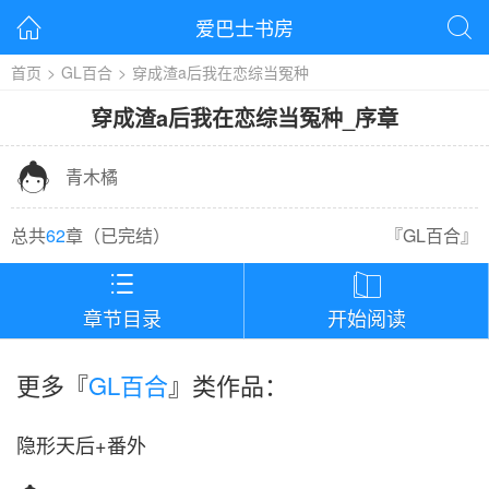
爱巴士书房


首页
>
GL百合
>
穿成渣a后我在恋综当冤种
穿成渣a后我在恋综当冤种
_
序章

青木橘
总共
62
章（
已完结
）
『
GL百合
』


章节目录
开始阅读
更多『
GL百合
』类作品：
隐形天后+番外