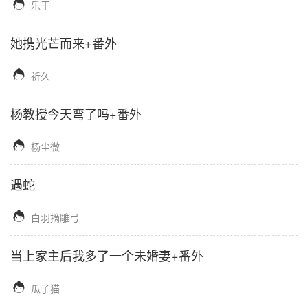

乐于
她携光芒而来+番外

祈久
杨教授今天弯了吗+番外

杨尘微
遇蛇

白羽摘雕弓
当上家主后我多了一个未婚妻+番外

瓜子猫