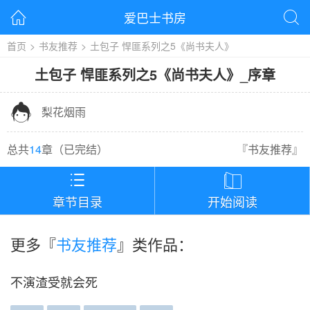
爱巴士书房


首页
>
书友推荐
>
土包子 悍匪系列之5《尚书夫人》
土包子 悍匪系列之5《尚书夫人》
_
序章

梨花烟雨
总共
14
章（
已完结
）
『
书友推荐
』


章节目录
开始阅读
更多『
书友推荐
』类作品：
不演渣受就会死