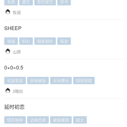
系统
甜文
现代架空
穿书

佐润
SHEEP
强强
科幻
相爱相杀
萌宠

山颂
0×0=0.5
欢喜冤家
因缘邂逅
近水楼台
阴差阳错

2暗白
延时初恋
情有独钟
边缘恋歌
破镜重圆
甜文