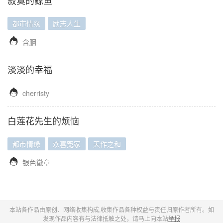
寂寞的鲸鱼
都市情缘
励志人生

含胭
淡淡的幸福

cherristy
白莲花先生的烦恼
都市情缘
欢喜冤家
天作之和

银色徽章
本站各作品由原创、网络收集构成,收集作品各种权益与责任归原作者所有。如
发现作品内容有与法律抵触之处，请马上向本站
举报