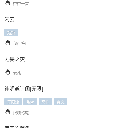

杳杳一言
闲云
短篇

我行将止
无妄之灾

羡凡
神明邀请函[无限]
无限流
系统
恐怖
爽文

银烛鸢尾