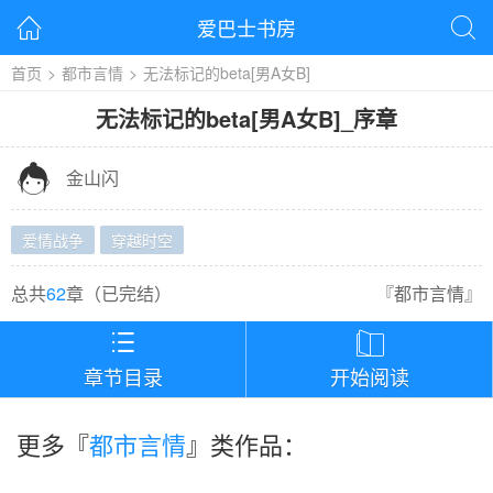
爱巴士书房


首页
>
都市言情
>
无法标记的beta[男A女B]
无法标记的beta[男A女B]
_
序章

金山闪
爱情战争
穿越时空
总共
62
章（
已完结
）
『
都市言情
』


章节目录
开始阅读
更多『
都市言情
』类作品：