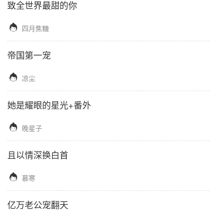
致全世界最甜的你

四月焦糖
帝国第一宠

凉尘
她是耀眼的星光+番外

晚星子
且以情深换白首

慕寒
亿万老公宠翻天