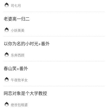

司七月
老婆离一归二

小妖美美
以你为名的小时光+番外

东奔西顾
春山笑+番外

午夜牧羊女
网恋对象是个大学教授

绝世包租婆