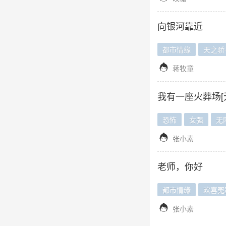
向银河靠近
都市情缘
天之骄

蒋牧童
我有一座火葬场[
恐怖
女强
无

张小素
老师，你好
都市情缘
欢喜冤

张小素