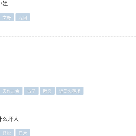
小姐
文野
咒回
天作之合
古早
暗恋
追爱火葬场
什么坏人
轻松
日常