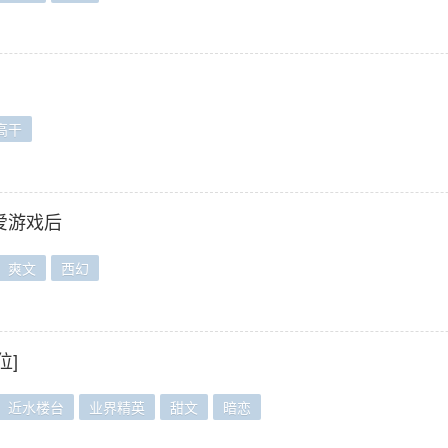
高干
爱游戏后
爽文
西幻
位]
近水楼台
业界精英
甜文
暗恋