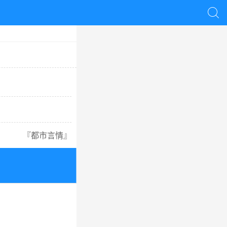

『
都市言情
』