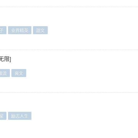
子
业界精英
甜文
无限]
限流
爽文
家
励志人生