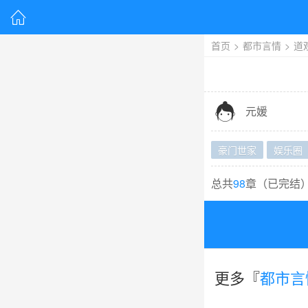

首页
>
都市言情
>
道

元媛
豪门世家
娱乐圈
总共
98
章（
已完结
更多『
都市言