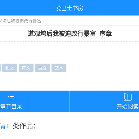
爱巴士书房
观垮后我被迫改行暴富
道观垮后我被迫改行暴富
_
序章
甜文
爽文
直播
玄学
）


章节目录
开始阅读
情
』类作品：