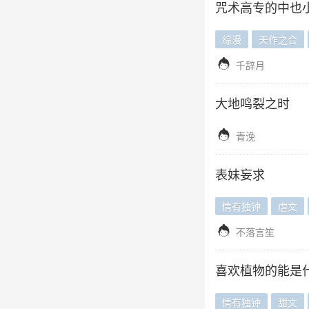
咒术高专的中也
综漫
天作之合

千辞月
大地鸣裂之时

青浼
表妹妄求
情有独钟
虐文

不落言笙
喜欢植物的能是
情有独钟
甜文