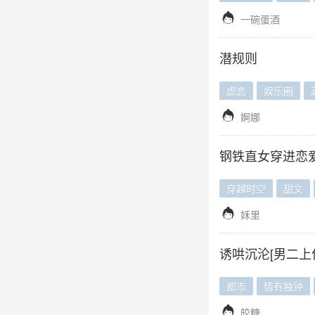

一碗蛋酒
潜规则
虐恋
娱乐圈

婀娜
钢铁直女穿进恋
穿越时空
甜文

姀里
诱哄沉沦[男二上
都市
情有独钟

皎糖