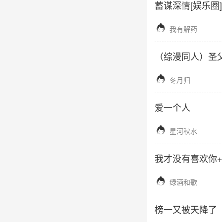
蓄谋深情[娱乐圈]

我有解药
（综漫同人）圣

冬月归
爱一个人

星河秋水
我才没有喜欢你

绿酒和歌
榜一又被天降了