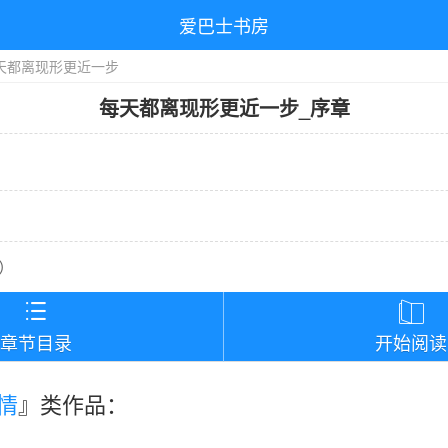
爱巴士书房
天都离现形更近一步
每天都离现形更近一步
_
序章
）


章节目录
开始阅读
情
』类作品：