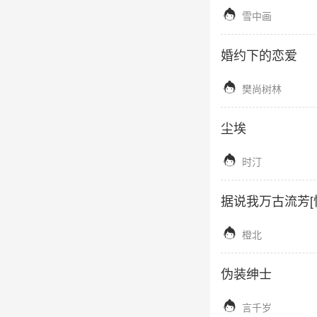

雪中画
婚约下的恋爱

樊尚树林
尘埃

时汀
据说我万古流芳[

橙北
伪装绅士

言千岁