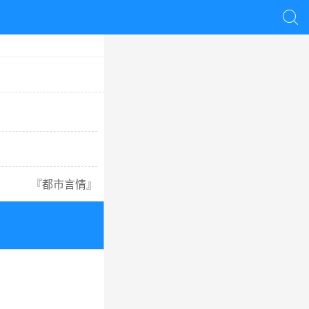

『
都市言情
』