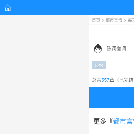

首页
>
都市言情
>
每

陈词懒调
轻松
总共
557
章（
已完结
更多『
都市言