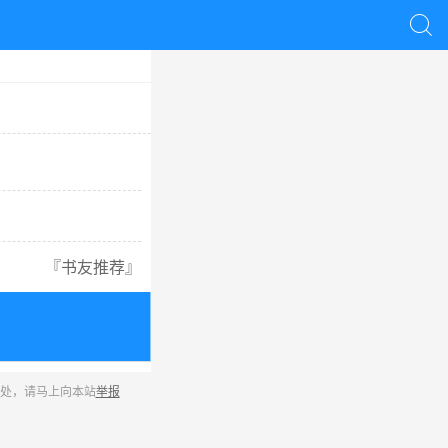

『
书友推荐
』
之处，请马上向本站
举报