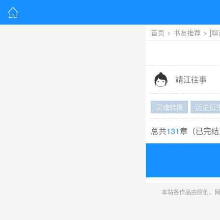

首页
>
书友推荐
>
[

靖江往事
灵魂转换
历史衍
总共
131
章（
已完结
本站各作品由原创、网