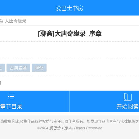
爱巴士书房
聊斋]大唐奇缘录
[聊斋]大唐奇缘录
_
序章
生
古典名著
聊斋
）


章节目录
开始阅读
络收集构成,收集作品各种权益与责任归原作者所有。如发现作品内容有与法律抵触
©2024
爱巴士书房
All Rights Reserved