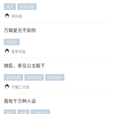
爽文
异世大陆

明月狐
万载星光不如你
秀恩爱

夏梦司音
微臣，参见公主殿下
破镜重圆
宫廷侯爵
情有独钟

尺璧三文钱
我有千万种人设
爽文
快穿
系统甜文