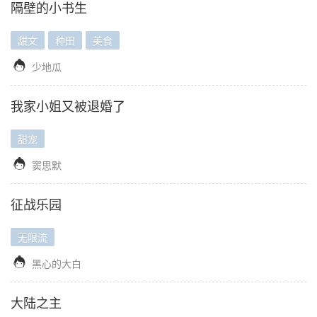
隔壁的小书生
甜文
种田
美食

少地瓜
我家小姐又被退婚了
甜宠

窦思默
征战乐园
无限流

黑心的大白
大陆之主