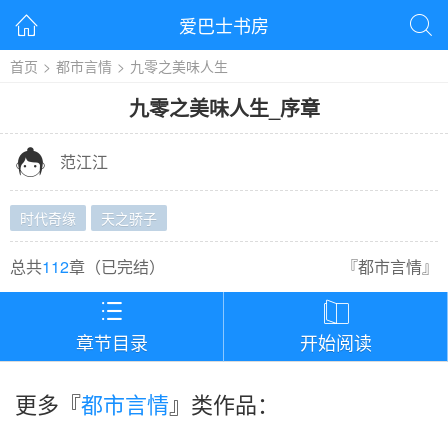
爱巴士书房


首页
>
都市言情
>
九零之美味人生
九零之美味人生
_
序章

范江江
时代奇缘
天之骄子
总共
112
章（
已完结
）
『
都市言情
』


章节目录
开始阅读
更多『
都市言情
』类作品：