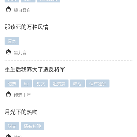

纯白蠢白
那该死的万种风情
复仇

墨九言
重生后我养大了造反将军
暗恋
he
甜文
姐弟恋
养成
情有独钟

倾酒十年
月光下的热吻
甜文
情有独钟
