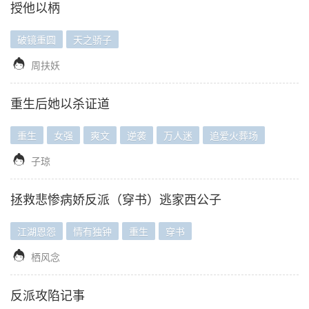
授他以柄
破镜重圆
天之骄子

周扶妖
重生后她以杀证道
重生
女强
爽文
逆袭
万人迷
追爱火葬场

子琼
拯救悲惨病娇反派（穿书）逃家西公子
江湖恩怨
情有独钟
重生
穿书

栖风念
反派攻陷记事