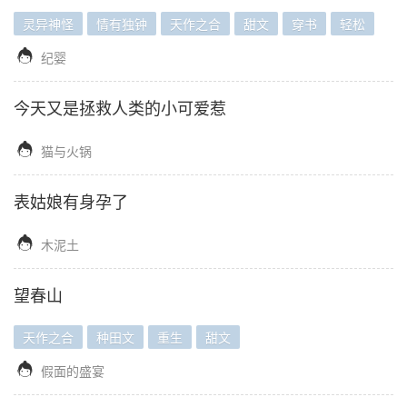
灵异神怪
情有独钟
天作之合
甜文
穿书
轻松

纪婴
今天又是拯救人类的小可爱惹

猫与火锅
表姑娘有身孕了

木泥土
望春山
天作之合
种田文
重生
甜文

假面的盛宴