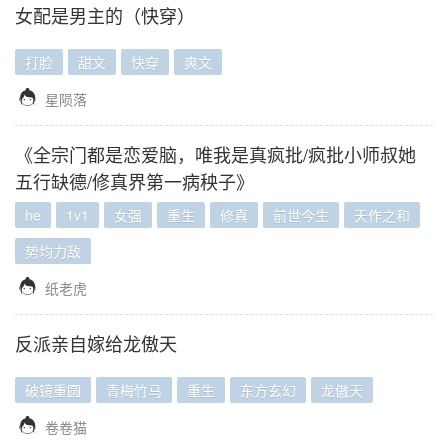
女配是男主的（快穿）
打脸
甜文
快穿
爽文

星陨落
《全宗门都是恋爱脑，唯我是真疯批/疯批小师叔她
五行缺德/修真界第一病秧子》
he
1v1
女强
重生
修真
前世今生
天作之和
势均力敌

纸老虎
反派亲自嫁给龙傲天
破镜重圆
青梅竹马
重生
东方玄幻
龙傲天

卷卷猫