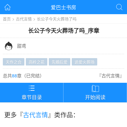
爱巴士书房


首页
>
古代言情
>
长公子今天火葬场了吗
长公子今天火葬场了吗
_
序章

甜鸢
天作之合
高岭之花
先婚后爱
追爱火葬场
总共
88
章（
已完结
）
『
古代言情
』


章节目录
开始阅读
更多『
古代言情
』类作品：