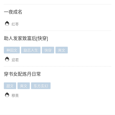
一夜成名

红枣
助人发家致富后[快穿]
种田文
励志人生
快穿
爽文

迎君
穿书女配炼丹日常
甜文
爽文
东方玄幻

穆熹