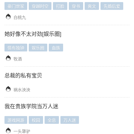
豪门世家
穿越时空
打脸
穿书
爽文
先婚后爱

白桃九
她好像不太对劲[娱乐圈]
情有独钟
娱乐圈
血族

牧酒
总裁的私有宝贝

祸水泱泱
我在贵族学院当万人迷
游戏网游
校园
全息
万人迷

一头犟驴