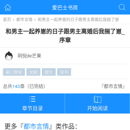
爱巴士书房


首页
>
都市言情
>
和男主一起养崽的日子跟男主离婚后我揣了崽
和男主一起养崽的日子跟男主离婚后我揣了崽
_
序章

玥倪de芒果
豪门世家
女配
甜文
穿书
总共
143
章（
已完结
）
『
都市言情
』


章节目录
开始阅读
更多『
都市言情
』类作品：