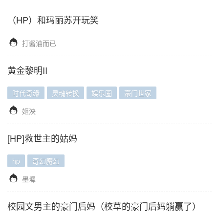
（HP）和玛丽苏开玩笑

打酱油而已
黄金黎明II
时代奇缘
灵魂转换
娱乐圈
豪门世家

姬泱
[HP]救世主的姑妈
hp
奇幻魔幻

墨墀
校园文男主的豪门后妈（校草的豪门后妈躺赢了）