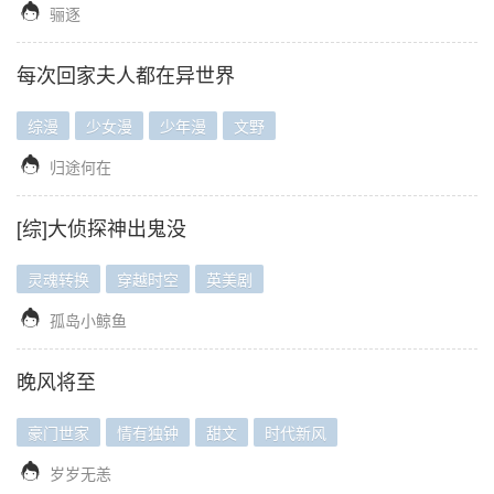

骊逐
每次回家夫人都在异世界
综漫
少女漫
少年漫
文野

归途何在
[综]大侦探神出鬼没
灵魂转换
穿越时空
英美剧

孤岛小鲸鱼
晚风将至
豪门世家
情有独钟
甜文
时代新风

岁岁无恙