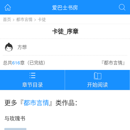
爱巴士书房


首页
>
都市言情
>
卡徒
卡徒
_
序章

方想
总共
616
章（
已完结
）
『
都市言情
』


章节目录
开始阅读
更多『
都市言情
』类作品：
与玫瑰书