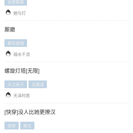
业界精英

她与灯
厮磨
都市情缘

弱水千流
螺旋灯塔[无限]
天之骄子
无限流

天泽时若
[快穿]没人比她更撩汉
快穿
爽文