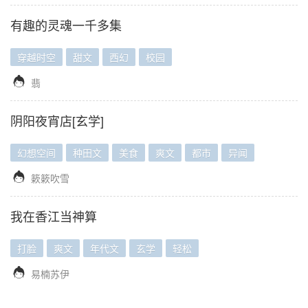
有趣的灵魂一千多集
穿越时空
甜文
西幻
校园

翡
阴阳夜宵店[玄学]
幻想空间
种田文
美食
爽文
都市
异闻

簌簌吹雪
我在香江当神算
打脸
爽文
年代文
玄学
轻松

易楠苏伊