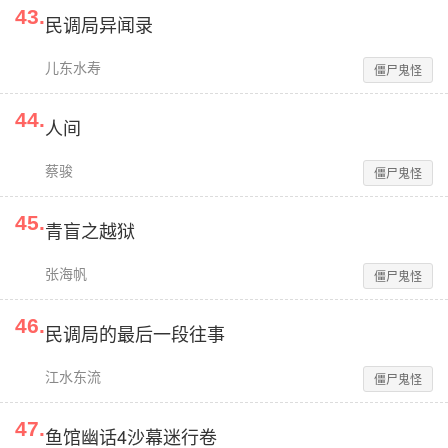
43
.
民调局异闻录
儿东水寿
僵尸鬼怪
44
.
人间
蔡骏
僵尸鬼怪
45
.
青盲之越狱
张海帆
僵尸鬼怪
46
.
民调局的最后一段往事
江水东流
僵尸鬼怪
47
.
鱼馆幽话4沙幕迷行卷