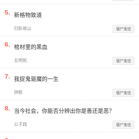
5
.
新格物致道
归卧故山
僵尸鬼怪
6
.
棺材里的黑血
五明帆
僵尸鬼怪
7
.
我捉鬼驱魔的一生
钟胜
僵尸鬼怪
8
.
当今社会，你能否分辨出你是善还是恶？
公子践
僵尸鬼怪