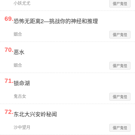
小妖尤尤
僵尸鬼怪
69
.
恐怖无距离2—挑战你的神经和推理
姻合
僵尸鬼怪
70
.
恶水
姻合
僵尸鬼怪
71
.
锁命湖
鬼古女
僵尸鬼怪
72
.
东北大兴安岭秘闻
沙中望月
僵尸鬼怪