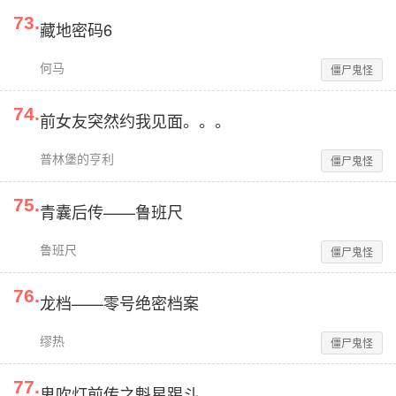
73
.
藏地密码6
何马
僵尸鬼怪
74
.
前女友突然约我见面。。。
普林堡的亨利
僵尸鬼怪
75
.
青囊后传——鲁班尺
鲁班尺
僵尸鬼怪
76
.
龙档——零号绝密档案
缪热
僵尸鬼怪
77
.
鬼吹灯前传之魁星踢斗