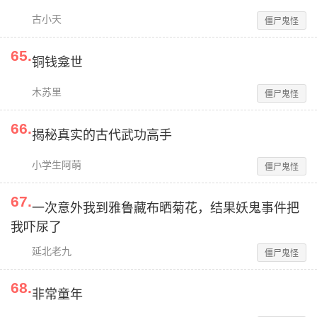
古小天
僵尸鬼怪
65
.
铜钱龛世
木苏里
僵尸鬼怪
66
.
揭秘真实的古代武功高手
小学生阿萌
僵尸鬼怪
67
.
一次意外我到雅鲁藏布晒菊花，结果妖鬼事件把
我吓尿了
延北老九
僵尸鬼怪
68
.
非常童年