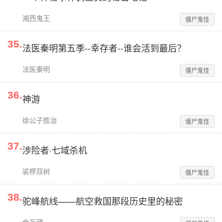
湘西鬼王
僵尸鬼怪
35
.
法医秦明第五季--幸存者--谁会活到最后？
法医秦明
僵尸鬼怪
36
.
神游
徐公子胜治
僵尸鬼怪
37
.
涉险者·七域杀机
裟椤双树
僵尸鬼怪
38
.
驼峰航线——航空救国那段历史里的秘密