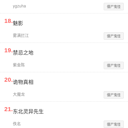
ygzuha
僵尸鬼怪
18
.
魅影
雾满拦江
僵尸鬼怪
19
.
禁忌之地
紫金陈
僵尸鬼怪
20
.
诡物真相
大魔龙
僵尸鬼怪
21
.
东北灵异先生
佚名
僵尸鬼怪