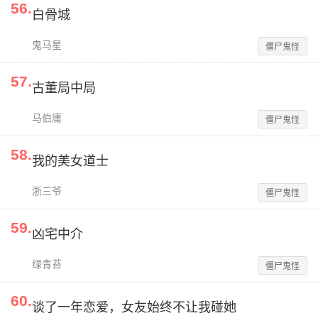
56
.
白骨城
鬼马星
僵尸鬼怪
57
.
古董局中局
马伯庸
僵尸鬼怪
58
.
我的美女道士
浙三爷
僵尸鬼怪
59
.
凶宅中介
绿青苔
僵尸鬼怪
60
.
谈了一年恋爱，女友始终不让我碰她