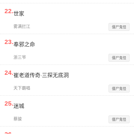
22
.
世家
雾满拦江
僵尸鬼怪
23
.
奉邪之命
浙三爷
僵尸鬼怪
24
.
崔老道传奇·三探无底洞
天下霸唱
僵尸鬼怪
25
.
迷城
蔡骏
僵尸鬼怪