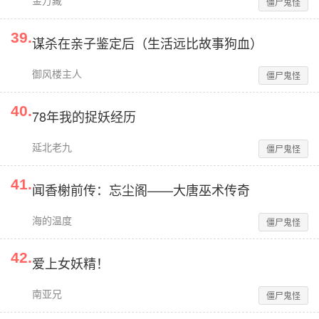
金万藏
僵尸鬼怪
39
.
谋杀在亲子鉴定后（生活远比故事狗血）
御风楼主人
僵尸鬼怪
40
.
78年我的捉妖经历
延北老九
僵尸鬼怪
41
.
闻香榭前传：忘尘阁——大唐巫术传奇
海的温度
僵尸鬼怪
42
.
爱上女妖精！
南亚兄
僵尸鬼怪