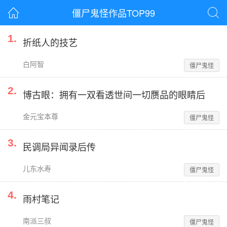
僵尸鬼怪作品TOP99


1
.
折纸人的技艺
白阿智
僵尸鬼怪
2
.
博古眼：拥有一双看透世间一切赝品的眼睛后
金元宝本尊
僵尸鬼怪
3
.
民调局异闻录后传
儿东水寿
僵尸鬼怪
4
.
雨村笔记
南派三叔
僵尸鬼怪