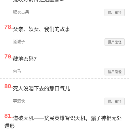
糖衣古典
僵尸鬼怪
78
.
父亲、妖女、我们的故事
道诚子
僵尸鬼怪
79
.
藏地密码7
何马
僵尸鬼怪
80
.
死人没咽下去的那口气儿
李道长
僵尸鬼怪
81
.
道破天机——贫民英雄智识天机，骗子神棍无处
遁形