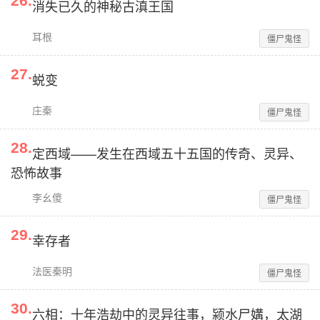
26
.
消失已久的神秘古滇王国
耳根
僵尸鬼怪
27
.
蜕变
庄秦
僵尸鬼怪
28
.
定西域——发生在西域五十五国的传奇、灵异、
恐怖故事
李幺傻
僵尸鬼怪
29
.
幸存者
法医秦明
僵尸鬼怪
30
.
六相：十年浩劫中的灵异往事，颍水尸媾，太湖