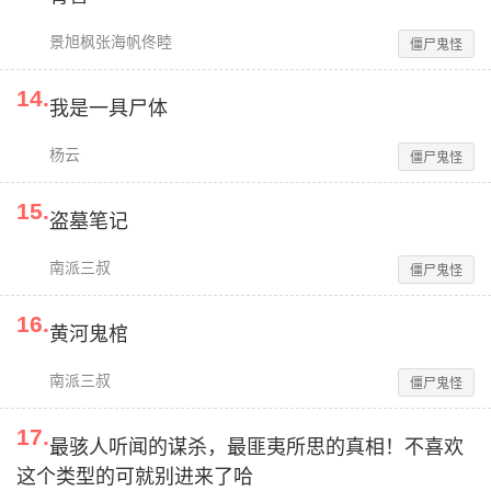
景旭枫张海帆佟睦
僵尸鬼怪
14
.
我是一具尸体
杨云
僵尸鬼怪
15
.
盗墓笔记
南派三叔
僵尸鬼怪
16
.
黄河鬼棺
南派三叔
僵尸鬼怪
17
.
最骇人听闻的谋杀，最匪夷所思的真相！不喜欢
这个类型的可就别进来了哈