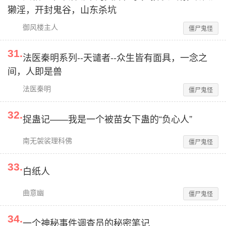
獭淫，开封鬼谷，山东杀坑
御风楼主人
僵尸鬼怪
31
.
法医秦明系列--天谴者--众生皆有面具，一念之
间，人即是兽
法医秦明
僵尸鬼怪
32
.
捉蛊记——我是一个被苗女下蛊的“负心人”
南无袈裟理科佛
僵尸鬼怪
33
.
白纸人
曲意幽
僵尸鬼怪
34
.
一个神秘事件调查员的秘密笔记