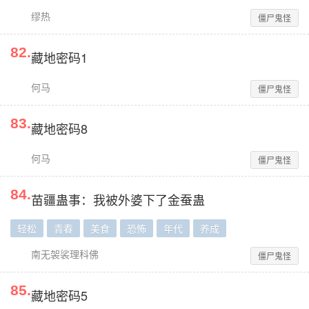
缪热
僵尸鬼怪
82
.
藏地密码1
何马
僵尸鬼怪
83
.
藏地密码8
何马
僵尸鬼怪
84
.
苗疆蛊事：我被外婆下了金蚕蛊
轻松
青春
美食
恐怖
年代
养成
南无袈裟理科佛
僵尸鬼怪
85
.
藏地密码5