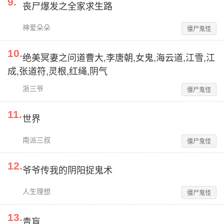
9
.
丧尸爆发之全家求生路
神爱朵朵
僵尸鬼怪
10
.
绝美冥妻之问道曹大,李唐朝,女鬼,海云道,江雪,江
成,张道符,灵根,红绳,阴气
浙三爷
僵尸鬼怪
11
.
世界
南派三叔
僵尸鬼怪
12
.
爷爷传我的阴阳捉鬼术
人生理想
僵尸鬼怪
13
.
青盲