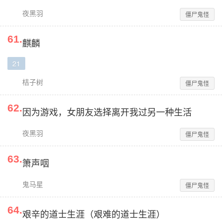
夜黑羽
僵尸鬼怪
61
.
麒麟
21
桔子树
僵尸鬼怪
62
.
因为游戏，女朋友选择离开我过另一种生活
夜黑羽
僵尸鬼怪
63
.
箫声咽
鬼马星
僵尸鬼怪
64
.
艰辛的道士生涯（艰难的道士生涯）