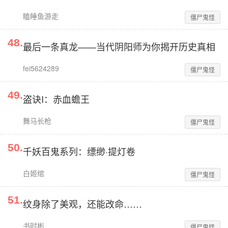
瞌睡鱼游走
僵尸鬼怪
48
.
最后一条真龙——当代阴阳师为你揭开历史真相
fei5624289
僵尸鬼怪
49
.
盗诀I：赤血蟾王
舞马长枪
僵尸鬼怪
50
.
千妖百鬼系列：缥缈·提灯卷
白姬绾
僵尸鬼怪
51
.
纹身除了美观，还能改命……
书时彬
僵尸鬼怪