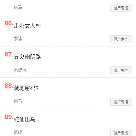
何马
僵尸鬼怪
86
.
走婚女人村
黎沐
僵尸鬼怪
87
.
五鬼幽阴路
天旋沉
僵尸鬼怪
88
.
藏地密码2
何马
僵尸鬼怪
89
.
蛇仙出马
孤蝶
僵尸鬼怪