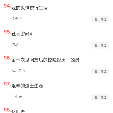
94
.
我的鬼怪夜行生活
步天下
僵尸鬼怪
95
.
藏地密码4
何马
僵尸鬼怪
96
.
第一次见网友后的惊险经历：凶灵
延北老九
僵尸鬼怪
97
.
艰辛的道士生涯
古小天
僵尸鬼怪
98
.
休眠者