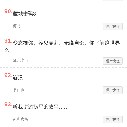
90
.
藏地密码3
何马
僵尸鬼怪
91
.
变态裸邻、养鬼萝莉、无痛自杀，你了解这世界
么
延北老九
僵尸鬼怪
92
.
崩溃
李西闽
僵尸鬼怪
93
.
听我讲述捞尸的故事……
灵山奇客
僵尸鬼怪