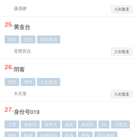
唐酒卿
久别重逢
25
.
黄金台
美食
古代
宫廷侯爵
苍梧宾白
久别重逢
26
.
阴客
灵异
神怪
久别重逢
木苏里
久别重逢
27
.
身份号019
主受
攻宠受
绿茶攻
强攻
病弱攻
he
无限流
恐怖
推理
规则怪谈
强强
慢热
双向救赎