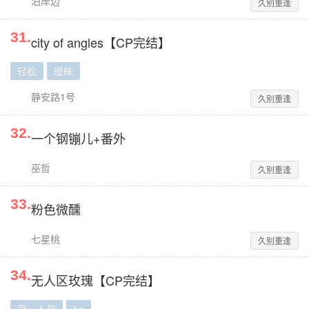
泊岸边
久别重逢
31
.
city of angles【CP完结】
轻松
暧昧
静安路1号
久别重逢
32
.
一个钢镚儿+番外
巫哲
久别重逢
33
.
粉色微醺
七星桃
久别重逢
34
.
无人区玫瑰【CP完结】