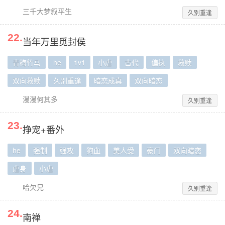
三千大梦叙平生
久别重逢
22
.
当年万里觅封侯
青梅竹马
he
1v1
小虐
古代
偏执
救赎
双向救赎
久别重逢
暗恋成真
双向暗恋
漫漫何其多
久别重逢
23
.
挣宠+番外
he
强制
强攻
狗血
美人受
豪门
双向暗恋
虐身
小虐
哈欠兄
久别重逢
24
.
南禅