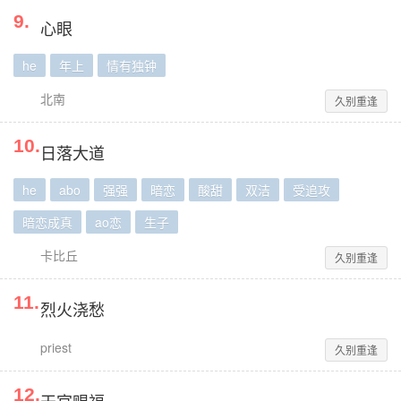
9
.
心眼
he
年上
情有独钟
北南
久别重逢
10
.
日落大道
he
abo
强强
暗恋
酸甜
双洁
受追攻
暗恋成真
ao恋
生子
卡比丘
久别重逢
11
.
烈火浇愁
priest
久别重逢
12
.