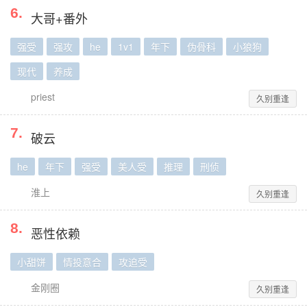
6
.
大哥+番外
强受
强攻
he
1v1
年下
伪骨科
小狼狗
现代
养成
priest
久别重逢
7
.
破云
he
年下
强受
美人受
推理
刑侦
淮上
久别重逢
8
.
恶性依赖
小甜饼
情投意合
攻追受
金刚圈
久别重逢