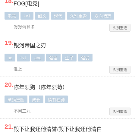
18
.
FOG[电竞]
电竞
1v1
甜文
现代
久别重逢
双向暗恋
漫漫何其多
久别重逢
19
.
银河帝国之刃
he
1v1
abo
强强
生子
强受
淮上
久别重逢
20
.
陈年烈狗（陈年烈苟）
破镜重圆
成长
情有独钟
不问三九
久别重逢
21
.
殿下让我还他清誉/殿下让我还他清白